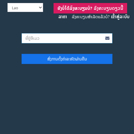
ຍັງບໍ່ໄດ້ລົງທະບຽນບໍ?
ລົງທະບຽນດຽວນີ້
ລາຄາ
ເຂົ້າສູ່ລະບົບ
ລົງທະບຽນສຳເລັດແລ້ວບໍ?
ສົ່ງການຕັ້ງຄ່າລະຫັດຜ່ານຄືນ