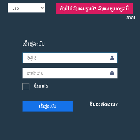
ຍັງບໍ່ໄດ້ລົງທະບຽນບໍ?
ລົງທະບຽນດຽວນີ້
ລາຄາ
ເຂົ້າສູ່ລະບົບ
ຈື່ຂ້ອຍໄວ້
ລືມລະຫັດຜ່ານ?
ເຂົ້າສູ່ລະບົບ